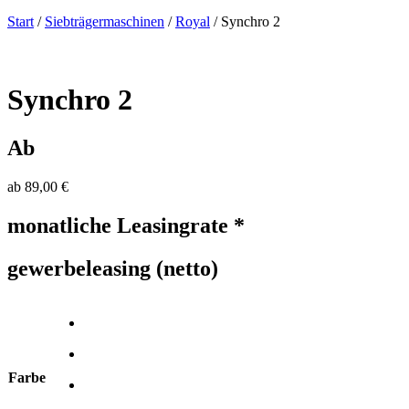
Start
/
Siebträgermaschinen
/
Royal
/ Synchro 2
Synchro 2
Ab
ab
89,00
€
monatliche Leasingrate *
gewerbeleasing (netto)
Farbe