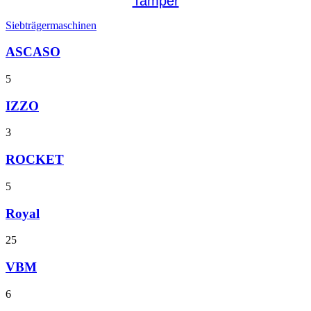
Tamper
Siebträgermaschinen
ASCASO
5
IZZO
3
ROCKET
5
Royal
25
VBM
6