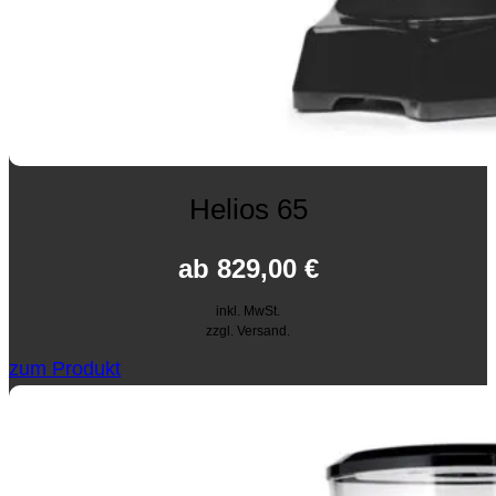
Helios 65
ab
829,00
€
inkl. MwSt.
zzgl. Versand.
zum Produkt