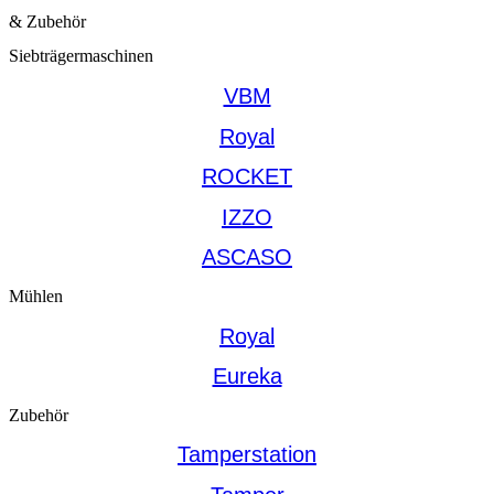
& Zubehör
Siebträgermaschinen
VBM
Royal
ROCKET
IZZO
ASCASO
Mühlen
Royal
Eureka
Zubehör
Tamperstation