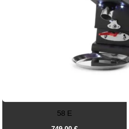
58 E
749,00
€