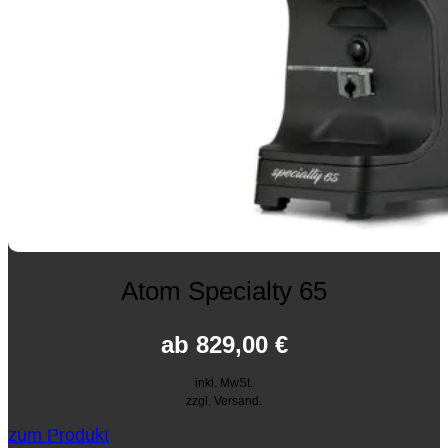
Atom Specialty 65
ab
829,00
€
inkl. MwSt.
zzgl. Versand.
zum Produkt