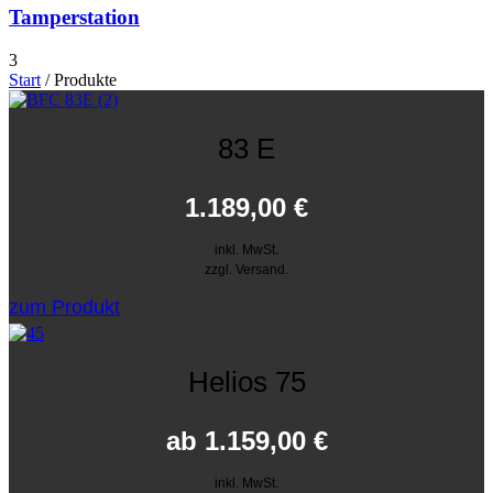
Tamperstation
3
Start
/ Produkte
83 E
1.189,00
€
inkl. MwSt.
zzgl. Versand.
zum Produkt
Helios 75
ab
1.159,00
€
inkl. MwSt.