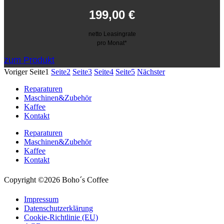
199,00
€
netto Leasingrate
pro Monat*
zum Produkt
Voriger
Seite
1
Seite
2
Seite
3
Seite
4
Seite
5
Nächster
Reparaturen
Maschinen&Zubehör
Kaffee
Kontakt
Reparaturen
Maschinen&Zubehör
Kaffee
Kontakt
Copyright ©2026 Boho´s Coffee
Impressum
Datenschutzerklärung
Cookie-Richtlinie (EU)