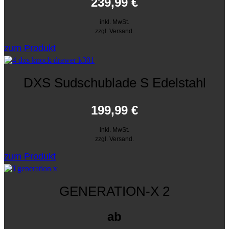
239,99
€
inkl. MwSt.
zzgl. Versand.
zum Produkt
DXS Sudschublade S Edelstahl
199,99
€
inkl. MwSt.
zzgl. Versand.
zum Produkt
GENERATION-X 2
ab