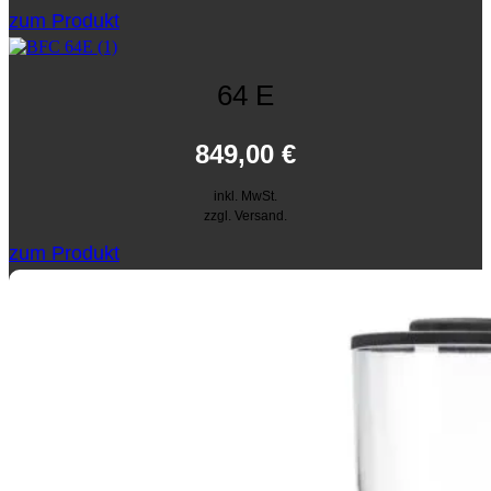
zum Produkt
64 E
849,00
€
inkl. MwSt.
zzgl. Versand.
zum Produkt